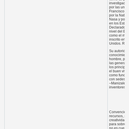
investigador
por las univ
Francisco y 
por la Natio
Nasa y por s
en los Estad
Declarado líd
nivel del Es
como el mejo
inscrito en 
Unidos. Regi
Su autoridad
conocimiento
hombre, pero
las generaci
los principi
el buen vivi
como fundado
con sedes en
–Manizales y
inventores, 
Convencido 
recursos, pe
creatividad 
para sobrepo
no es cuestió