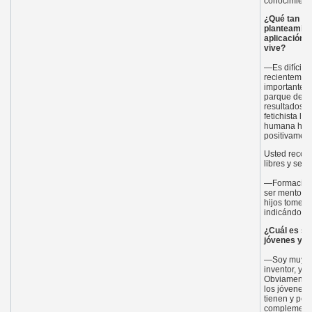
conocimiento
¿Qué tan pe
planteamient
aplicación 
vive?
—Es difícil 
recientement
importante e
parque de la
resultados y
fetichista l
humana hast
positivament
Usted recomi
libres y se 
—Formación n
ser mentor, 
hijos tomen 
indicándoles
¿Cuál es su p
jóvenes y su
—Soy muy op
inventor, y c
Obviamente h
los jóvenes 
tienen y por
complementar