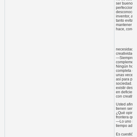
ser bueno, s
perfeccionis
desconoce la
inventor, as
tanto evitar 
mantener la 
hace, conclu
necesidad, l
creatividad?
—Siempre la 
complemento,
Ningún homb
completa es 
unas veces 
así para pod
sociedad. Si
existir dese
en deficienc
con creativi
Usted afirma 
tienen senti
¿Qué opina d
frontera que
—Lo uno no n
tiempo adec
Es cuestión 