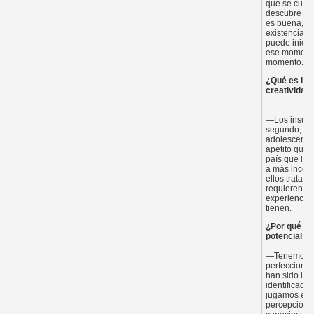
que se cuant
descubre o i
es buena, pe
existencia d
puede inicia
ese momento,
momento.
¿Qué es lo q
creatividad
—Los insumos
segundo, su 
adolescencia
apetito que 
país que les
a más incert
ellos tratan
requieren de
experiencia 
tienen.
¿Por qué par
potencial d
—Tenemos una
perfeccionis
han sido int
identificada
jugamos entr
percepción d