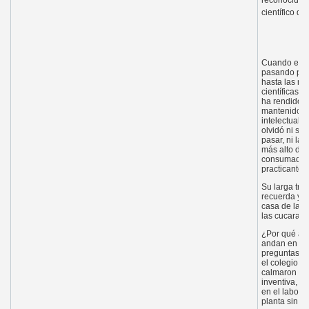
reconocido e
científico d
Cuando empr
pasando por 
hasta las má
científicas 
ha rendido l
mantenido en
intelectual 
olvidó ni sus
pasar, ni la
más alto de 
consumado ci
practicante.
Su larga tra
recuerda y l
casa de la ab
las cucaracha
¿Por qué a c
andan en pa
preguntas pu
el colegio y
calmaron su 
inventiva, p
en el labora
planta sin clo