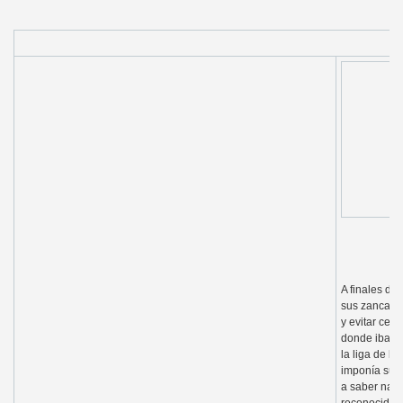
A finales de
sus zancadas
y evitar cest
donde iba co
la liga de b
imponía su 
a saber nada