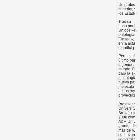
Un profesor 
superior, se 
los Estados 
Tras su
paso por las
Unidos –en e
patología de
Glasgow, Esc
en la actual
mundial pate
Pero sus log
último parad
ingeniería ge
mundo. Fue e
para la Tierr
tecnología d
nuevo para r
molécula que
de los rayos
proyectos de
Profesor dis
University o
Bretaña cuan
2008 como de
A&M Universi
grande de Es
más de 6.000
son inventor
como tal por