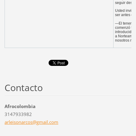
seguir desar
Usted invita
ser antes qu
—El tener e
comenzó ten
introducidos
a Norteaméri
nosotros no
Contacto
Afrocolombia
3147933982
arleison
arcos@gm
ail.com