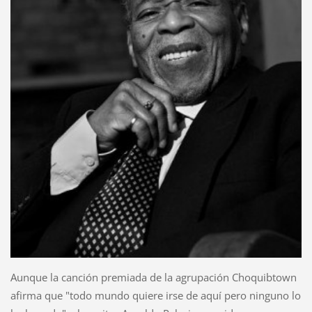
Aunque la canción premiada de la agrupación Choquibtown
afirma que "todo mundo quiere irse de aquí pero ninguno lo