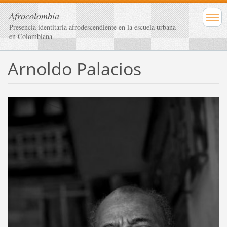
Afrocolombia
Presencia identitaria afrodescendiente en la escuela urbana
en Colombiana
Arnoldo Palacios